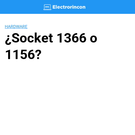
Saltar
al
contenido
HARDWARE
¿Socket 1366 o
1156?